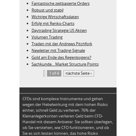
Fantastische zeitbasierte Orders
Robust und stabil
Wichtige Wirtschaftsdaten
Erfolg mit Renko-Charts
Daytrading Strategie US Aktien
Volumen Trading
Traden mit der Andrews Pitchfork
Newletter mit Trading-Signale
Gold am Ende des Regenbogens?
Sachkunde... Market Structure Points
1 of 4
nächste Seite ›
CFDs sind komplexe Instrumente und gehen
wegen der Hebelwirkung mit dem hohen Risiko
einher, schnell Geld zu verlieren. 76% der
Kleinanlegerkonten verlieren Geld beim CFD-
Handel mit diesem Anbieter. Sie sollten überlegen,
ob Sie verstehen, wie CFD funktionieren, und ob
Sie es sich leisten können, das hohe Risiko