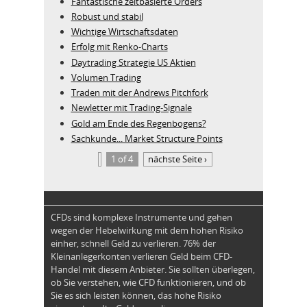
Fantastische zeitbasierte Orders
Robust und stabil
Wichtige Wirtschaftsdaten
Erfolg mit Renko-Charts
Daytrading Strategie US Aktien
Volumen Trading
Traden mit der Andrews Pitchfork
Newletter mit Trading-Signale
Gold am Ende des Regenbogens?
Sachkunde... Market Structure Points
1 of 4
nächste Seite ›
CFDs sind komplexe Instrumente und gehen
wegen der Hebelwirkung mit dem hohen Risiko
einher, schnell Geld zu verlieren. 76% der
Kleinanlegerkonten verlieren Geld beim CFD-
Handel mit diesem Anbieter. Sie sollten überlegen,
ob Sie verstehen, wie CFD funktionieren, und ob
Sie es sich leisten können, das hohe Risiko