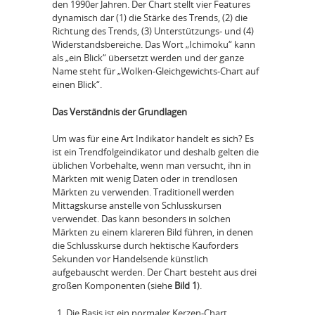
den 1990er Jahren. Der Chart stellt vier Features
dynamisch dar (1) die Stärke des Trends, (2) die
Richtung des Trends, (3) Unterstützungs- und (4)
Widerstandsbereiche. Das Wort „Ichimoku“ kann
als „ein Blick“ übersetzt werden und der ganze
Name steht für „Wolken-Gleichgewichts-Chart auf
einen Blick“.
Das Verständnis der Grundlagen
Um was für eine Art Indikator handelt es sich? Es
ist ein Trendfolgeindikator und deshalb gelten die
üblichen Vorbehalte, wenn man versucht, ihn in
Märkten mit wenig Daten oder in trendlosen
Märkten zu verwenden. Traditionell werden
Mittagskurse anstelle von Schlusskursen
verwendet. Das kann besonders in solchen
Märkten zu einem klareren Bild führen, in denen
die Schlusskurse durch hektische Kauforders
Sekunden vor Handelsende künstlich
aufgebauscht werden. Der Chart besteht aus drei
großen Komponenten (siehe
Bild 1
).
Die Basis ist ein normaler Kerzen-Chart.