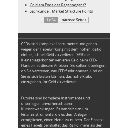
Gold am Ende des Regenbogens?
Sachkunde... Market Structure Points
1 of 4
nächste Seite ›
CFDs sind komplexe Instrumente und gehen
wegen der Hebelwirkung mit dem hohen Risiko
einher, schnell Geld zu verlieren. 76% der
Kleinanlegerkonten verlieren Geld beim CFD-
Handel mit diesem Anbieter. Sie sollten überlegen,
ob Sie verstehen, wie CFD funktionieren, und ob
Sie es sich leisten können, das hohe Risiko
einzugehen, Ihr Geld zu verlieren.
Futures sind komplexe Instrumente und
unterliegen unvorhersehbaren
Kursschwankungen. Es handelt sich um
Finanzinstrumente, die es dem Anleger
ermöglichen, einen Hebel zu nutzen. Der Einsatz
eines Hebels beinhaltet das Risiko, mehr als den